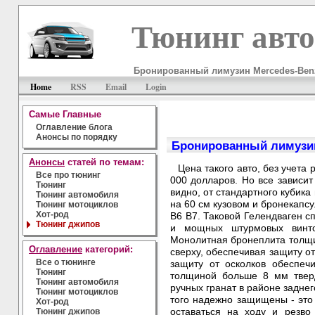
Тюнинг авт
Бронированный лимузин Mercedes-Ben
Home
RSS
Email
Login
Самые Главные
Оглавление блога
Анонсы по порядку
Бронированный лимузи
Анонсы
статей по темам:
Цена такого авто, без учета
Все про тюнинг
000 долларов. Но все зависит
Тюнинг
видно, от стандартного кубик
Тюнинг автомобиля
на 60 см кузовом и бронекапс
Тюнинг мотоциклов
Хот-род
B6 B7. Таковой Гелендваген с
Тюнинг джипов
и мощных штурмовых винто
Монолитная бронеплита толщи
Оглавление
категорий:
сверху, обеспечивая защиту от
Все о тюнинге
защиту от осколков обеспеч
Тюнинг
толщиной больше 8 мм твер
Тюнинг автомобиля
ручных гранат в районе заднег
Тюнинг мотоциклов
того надежно защищены - эт
Хот-род
оставаться на ходу и резво
Тюнинг джипов