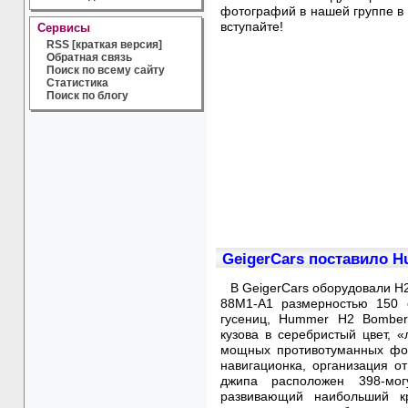
фотографий в нашей группе в 
вступайте!
Сервисы
RSS [краткая версия]
Обратная связь
Поиск по всему сайту
Статистика
Поиск по блогу
GeigerCars поставило 
В GeigerCars оборудовали H
88M1-A1 размерностью 150
гусениц, Hummer H2 Bomber
кузова в серебристый цвет, 
мощных противотуманных фон
навигационка, организация 
джипа расположен 398-мо
развивающий наибольший к