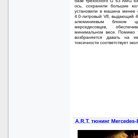
базе трехосного G 63 AMG 6
ось, сохранили большие ко
установили в машина менее 
4.0-литровый V8, выдающий 4
алюминиевым блоком ци
мерседесовцев, обеспеч
минимальном весе. Помимо т
возбраняется давать на ев
токсичности соответствует эко
A.R.T. тюнинг Mercedes-